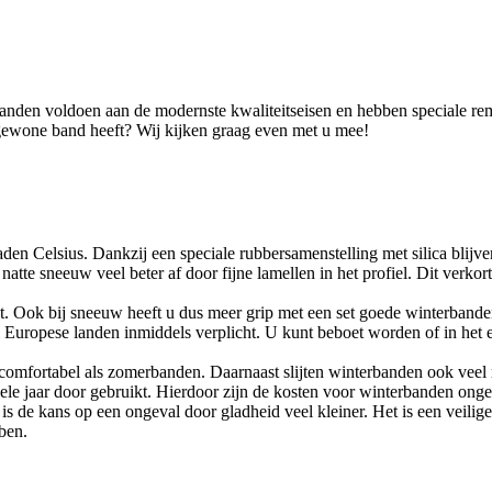
nden voldoen aan de modernste kwaliteitseisen en hebben speciale rem
 gewone band heeft? Wij kijken graag even met u mee!
en Celsius. Dankzij een speciale rubbersamenstelling met silica blijven
atte sneeuw veel beter af door fijne lamellen in het profiel. Dit verko
st. Ook bij sneeuw heeft u dus meer grip met een set goede winterbande
 Europese landen inmiddels verplicht. U kunt beboet worden of in het e
omfortabel als zomerbanden. Daarnaast slijten winterbanden ook veel 
le jaar door gebruikt. Hierdoor zijn de kosten voor winterbanden onge
s de kans op een ongeval door gladheid veel kleiner. Het is een veil
ben.