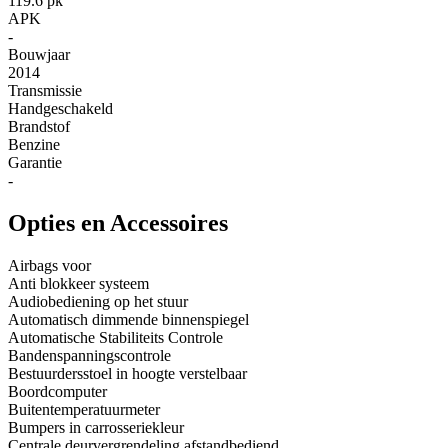
119.6 pk
APK
-
Bouwjaar
2014
Transmissie
Handgeschakeld
Brandstof
Benzine
Garantie
-
Opties en Accessoires
Airbags voor
Anti blokkeer systeem
Audiobediening op het stuur
Automatisch dimmende binnenspiegel
Automatische Stabiliteits Controle
Bandenspanningscontrole
Bestuurdersstoel in hoogte verstelbaar
Boordcomputer
Buitentemperatuurmeter
Bumpers in carrosseriekleur
Centrale deurvergrendeling afstandbediend