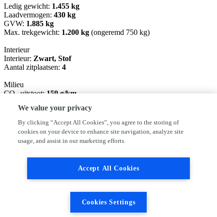
Ledig gewicht:
1.455 kg
Laadvermogen:
430 kg
GVW:
1.885 kg
Max. trekgewicht:
1.200 kg
(ongeremd 750 kg)
Interieur
Interieur:
Zwart, Stof
Aantal zitplaatsen:
4
Milieu
CO₂-uitstoot:
159 g/km
Energielabel:
D
We value your privacy
Emissieklasse:
Euro 5
By clicking “Accept All Cookies”, you agree to the storing of
Verbruik
cookies on your device to enhance site navigation, analyze site
Gemiddeld brandstofverbruik:
6,9 l/100km
(1 op 14,5)
usage, and assist in our marketing efforts.
Brandstofverbruik in de stad:
9,3 l/100km
(1 op 10,8)
Brandstofverbruik op de snelweg:
5,5 l/100km
(1 op 18,2)
Accept All Cookies
Historie
Onderhoudsboekjes:
Aanwezig
Financiële informatie
Cookies Settings
BTW/marge:
BTW niet verrekenbaar voor ondernemers
(margeregeling)