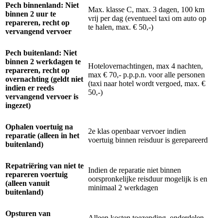
Pech binnenland: Niet
Max. klasse C, max. 3 dagen, 100 km
binnen 2 uur te
vrij per dag (eventueel taxi om auto op
repareren, recht op
te halen, max. € 50,-)
vervangend vervoer
Pech buitenland: Niet
binnen 2 werkdagen te
Hotelovernachtingen, max 4 nachten,
repareren, recht op
max € 70,- p.p.p.n. voor alle personen
overnachting (geldt niet
(taxi naar hotel wordt vergoed, max. €
indien er reeds
50,-)
vervangend vervoer is
ingezet)
Ophalen voertuig na
2e klas openbaar vervoer indien
reparatie (alleen in het
voertuig binnen reisduur is gerepareerd
buitenland)
Repatriëring van niet te
Indien de reparatie niet binnen
repareren voertuig
oorspronkelijke reisduur mogelijk is en
(alleen vanuit
minimaal 2 werkdagen
buitenland)
Opsturen van
Alleen kosten toezending, onderdelen